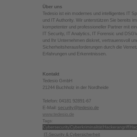
Über uns
Tedesio ist ein modernes und intelligentes IT 
und IT Authority. Wir unterstützen Sie bereits 
kompetenter und professioneller Partner mit e
IT Security, IT Analytics, IT Forensic und DS
und Ihr Unternehmen diskret, vertrauensvoll un
Sicherheitsherausforderungen durch die Vernetz
Erfahrungen und Erkenntnissen.
Kontakt
Tedesio GmbH
21244 Buchholz in der Nordheide
Telefon: 04181 92891-67
E-Mail: 
security@tedesio.de
www.tedesio.de
Tags:
Cybersecurity
Cyberkriminalität
Hackerangriff
Hac
IT-Security & Cybersicherheit