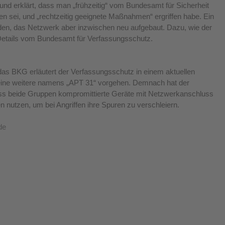
t und erklärt, dass man „frühzeitig“ vom Bundesamt für Sicherheit 
den sei, und „rechtzeitig geeignete Maßnahmen“ ergriffen habe. Ein 
rden, das Netzwerk aber inzwischen neu aufgebaut. Dazu, wie der 
l Details vom Bundesamt für Verfassungsschutz.
 das BKG erläutert der Verfassungsschutz in einem aktuellen 
 eine weitere namens „APT 31“ vorgehen. Demnach hat der 
ass beide Gruppen kompromittierte Geräte mit Netzwerkanschluss 
 nutzen, um bei Angriffen ihre Spuren zu verschleiern. 
de