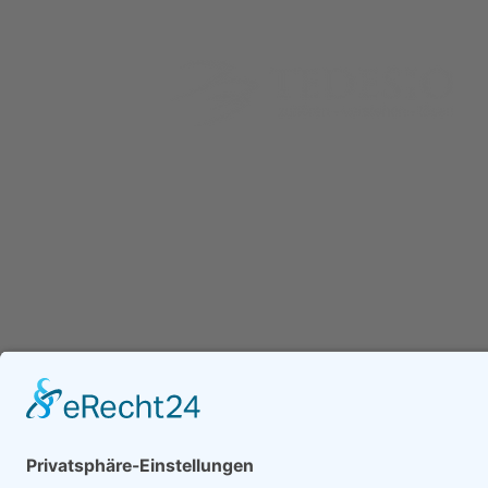
IT-Sicherheit im
2025: 
Die Tedesio GmbH ist ein unabhängiges IT-Sachver
mit Schwerpunkt auf IT-Forensik, IT-Sicherheit und In
Unternehmen: Warum
die Re
Unsere IT-Sachverständigen sind DEKRA-zertifiziert u
einzelne Schutzmaßnahmen
und Si
Unternehmen, Anwaltskanzleien und Justizbehörden b
nicht ausreichen
werde
Klärung digitaler Vorfälle, der forensischen Analyse s
Erstellung belastbarer IT-Gutachten. Ergänzend begle
Unternehmen bei der strukturierten Bewertung und Ab
IT-Landschaften, um Risiken frühzeitig zu erkennen u
Sicherheitsvorfälle zu vermeiden.