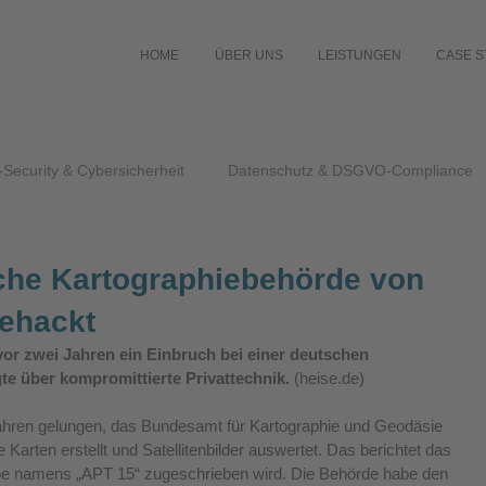
HOME
ÜBER UNS
LEISTUNGEN
CASE S
-Security & Cybersicherheit
Datenschutz & DSGVO-Compliance
che Kartographiebehörde von
ehackt
vor zwei Jahren ein Einbruch bei einer deutschen 
te über kompromittierte Privattechnik.
(heise.de)
ahren gelungen, das Bundesamt für Kartographie und Geodäsie 
Karten erstellt und Satellitenbilder auswertet. Das berichtet das 
ppe namens „APT 15“ zugeschrieben wird. Die Behörde habe den 