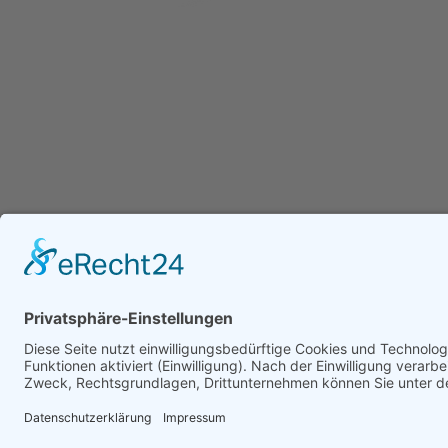
Die Tedesio GmbH ist ein unabhängiges IT-Sachver
mit Schwerpunkt auf IT-Forensik, IT-Sicherheit und In
Unsere IT-Sachverständigen sind DEKRA-zertifiziert u
Unternehmen, Anwaltskanzleien und Justizbehörden b
Klärung digitaler Vorfälle, der forensischen Analyse s
Erstellung belastbarer IT-Gutachten. Ergänzend begle
Unternehmen bei der strukturierten Bewertung und Ab
IT-Landschaften, um Risiken frühzeitig zu erkennen u
Sicherheitsvorfälle zu vermeiden.