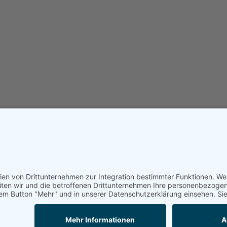
Unsere Forme
IT-Gutachten
Ansprechpartn
IT-Forensik & forensische Gutachten
ständigenbüro
cident Response.
Zertifizierung
IT-Security & Cybersicherheit
nd unterstützen
Case Studies
Datenschutz & DSGVO-Compliance
ei der fachlichen
Partner
ITK-Lösungen
owie der
Karriere
|
Stel
iten wir
sicherung ihrer
Blog
nd
Impressum
Datenschutz
Social Media 
AGB (PDF)