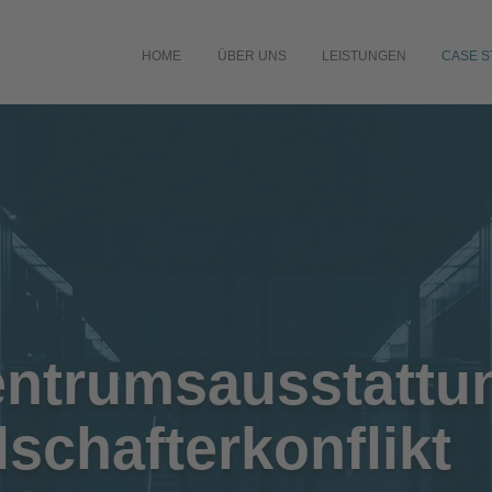
HOME
ÜBER UNS
LEISTUNGEN
CASE S
ntrumsausstattu
lschafterkonflikt