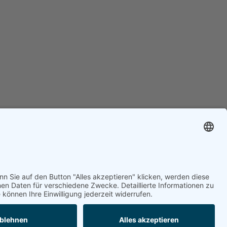
l
Müllerstraße 13
er &
21244 Buchholz in der
en
Nordheide
Tel.
+49 (0)4181 92891-60
lenangebote
kontakt@tedesio.de
Datenschutz