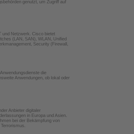
sbehörden genutzt, um Zugriff auf
IT und Netzwerk. Cisco bietet
witches (LAN, SAN), WLAN, Unified
rkmanagement, Security (Firewall,
ch Anwendungsdienste die
sweite Anwendungen, ob lokal oder
nder Anbieter digitaler
derlassungen in Europa und Asien.
nehmen bei der Bekämpfung von
d Terrorismus.