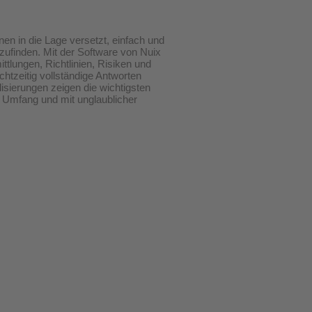
nen in die Lage versetzt, einfach und
szufinden. Mit der Software von Nuix
tlungen, Richtlinien, Risiken und
chtzeitig vollständige Antworten
isierungen zeigen die wichtigsten
 Umfang und mit unglaublicher
KONTAKT
Tedesio GmbH
l
Müllerstraße 13