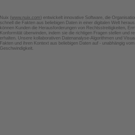
Nuix (
www.nuix.com
) entwickelt innovative Software, die Organisatio
schnell die Fakten aus beliebigen Daten in einer digitalen Welt herau
können Kunden die Herausforderungen von Rechtsstreitigkeiten, Ermit
Konformität überwinden, indem sie die richtigen Fragen stellen und re
erhalten. Unsere kollaborativen Datenanalyse-Algorithmen und Visual
Fakten und ihren Kontext aus beliebigen Daten auf - unabhängig vom
Geschwindigkeit.
UNSERE LEISTUNGEN
QUICKLINKS
Home
IT-Sachverständige
Unsere Forme
IT-Gutachten