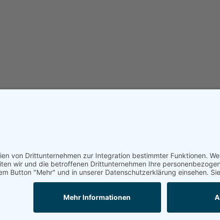
Ansprechpartn
IT-Forensik & forensische Gutachten
ständigenbüro
cident Response.
Zertifizierung
IT-Security & Cybersicherheit
nd unterstützen
Case Studies
Datenschutz & DSGVO-Compliance
ei der fachlichen
Partner
ITK-Lösungen
owie der
Karriere
|
Stel
iten wir
sicherung ihrer
Blog
nd
Impressum
Datenschutz
Social Media 
AGB (PDF)
ehalten | Hinweis zu Bildmaterial und Illustrationen siehe
Impressum
.