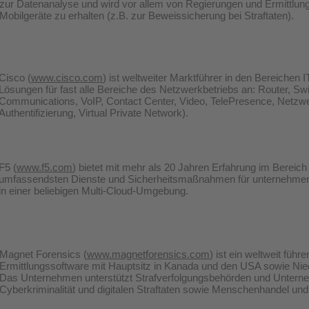
zur Datenanalyse und wird vor allem von Regierungen und Ermittlung
Mobilgeräte zu erhalten (z.B. zur Beweissicherung bei Straftaten).
Cisco (
www.cisco.com
) ist weltweiter Marktführer in den Bereichen 
Lösungen für fast alle Bereiche des Netzwerkbetriebs an: Router, S
Communications, VoIP, Contact Center, Video, TelePresence, Netzwe
Authentifizierung, Virtual Private Network).
F5 (
www.f5.com
) bietet mit mehr als 20 Jahren Erfahrung im Berei
umfassendsten Dienste und Sicherheitsmaßnahmen für unternehmen
in einer beliebigen Multi-Cloud-Umgebung.
Magnet Forensics (
www.magnetforensics.com
) ist ein weltweit führe
Ermittlungssoftware mit Hauptsitz in Kanada und den USA sowie Nie
Das Unternehmen unterstützt Strafverfolgungsbehörden und Unter
Cyberkriminalität und digitalen Straftaten sowie Menschenhandel un