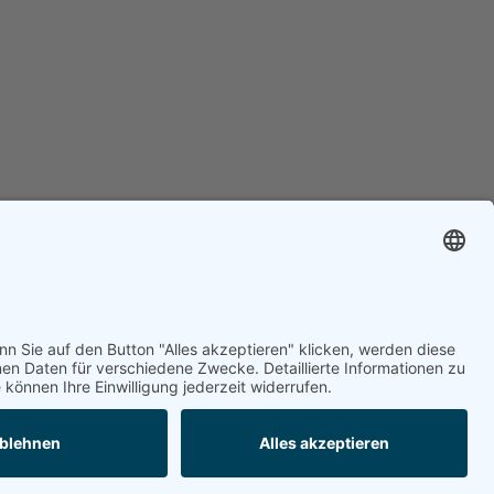
er &
21244 Buchholz in der
en
Nordheide
Tel.
+49 (0)4181 92891-60
lenangebote
kontakt@tedesio.de
Datenschutz
Site by rogies:design, Hamburg