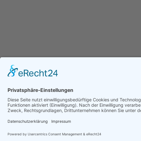
Die Tedesio GmbH ist ein unabhängiges IT-Sachver
mit Schwerpunkt auf IT-Forensik, IT-Sicherheit und In
Unsere IT-Sachverständigen sind DEKRA-zertifiziert u
Unternehmen, Anwaltskanzleien und Justizbehörden b
Klärung digitaler Vorfälle, der forensischen Analyse s
Erstellung belastbarer IT-Gutachten. Ergänzend begle
Unternehmen bei der strukturierten Bewertung und Ab
IT-Landschaften, um Risiken frühzeitig zu erkennen u
Sicherheitsvorfälle zu vermeiden.
© 2018–2026 Tedesio GmbH | Alle Rechte vorb