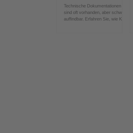
eigentliche Nadelöhr ist
Technische Dokumentationen
sind oft vorhanden, aber schwer
auffindbar. Erfahren Sie, wie KI-
gestützter Zugriff
Serviceprozesse im Außendienst
unterstützen kann.