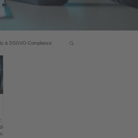
utz & DSGVO-Compliance
:
 den
en