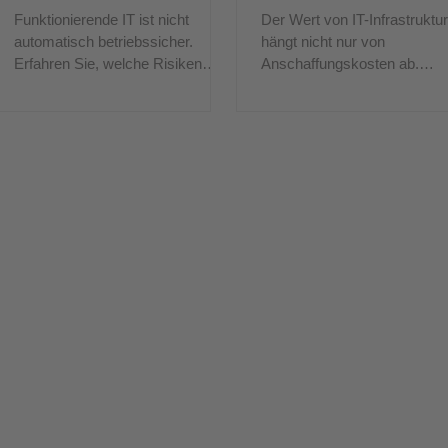
Risiko sein können
Funktionierende IT ist nicht
Der Wert von IT-Infrastruktur
automatisch betriebssicher.
hängt nicht nur von
Erfahren Sie, welche Risiken
Anschaffungskosten ab.
Unternehmen bei der Übernahme
Entscheidend sind Support,
bestehender IT-Infrastruktur
Sicherheit, Betriebskosten u
prüfen sollten.
Zukunftsfähigkeit.