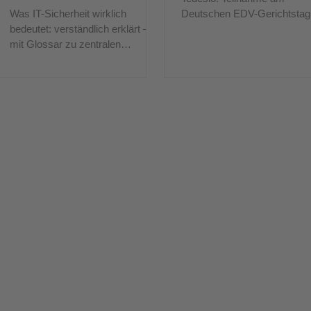
Was IT-Sicherheit wirklich
Deutschen EDV-Gerichtstag
bedeutet: verständlich erklärt –
Ausbau der KI-Kompetenz m
mit Glossar zu zentralen
TÜV-Zertifizierung und neue
Begriffen und praxisnahen
Fachbeiträge zu IT-Security.
Empfehlungen von Tedesio.