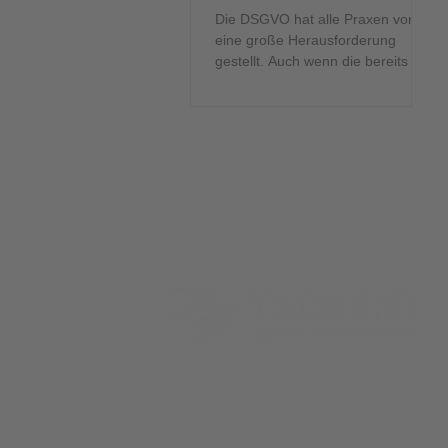
und Tierkliniken
Die DSGVO hat alle Praxen vor
eine große Herausforderung
gestellt. Auch wenn die bereits seit
dem 25. Mai 2018 in Kraft ist,
fragen uns...
Die Tedesio GmbH ist ein unabhängiges IT-Sachver
mit Schwerpunkt auf IT-Forensik, IT-Sicherheit und In
Unsere IT-Sachverständigen sind DEKRA-zertifiziert u
Unternehmen, Anwaltskanzleien und Justizbehörden b
Klärung digitaler Vorfälle, der forensischen Analyse s