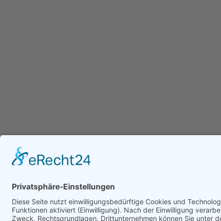
IT-Sicherheit im
2025: 
Die Tedesio GmbH ist ein unabhängiges IT-Sachver
mit Schwerpunkt auf IT-Forensik, IT-Sicherheit und In
Unternehmen: Warum
die Re
Unsere IT-Sachverständigen sind DEKRA-zertifiziert u
einzelne Schutzmaßnahmen
und Si
Unternehmen, Anwaltskanzleien und Justizbehörden b
nicht ausreichen
werde
Klärung digitaler Vorfälle, der forensischen Analyse s
Erstellung belastbarer IT-Gutachten. Ergänzend begle
Unternehmen bei der strukturierten Bewertung und Ab
IT-Landschaften, um Risiken frühzeitig zu erkennen u
Sicherheitsvorfälle zu vermeiden.