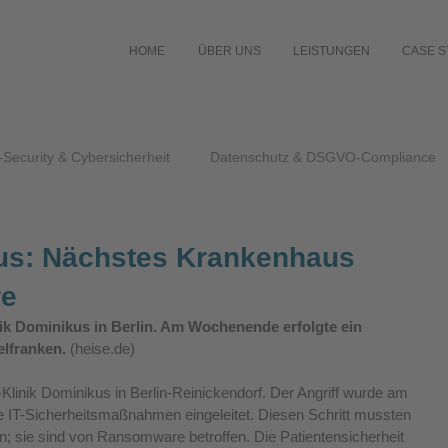
HOME
ÜBER UNS
LEISTUNGEN
CASE S
-Security & Cybersicherheit
Datenschutz & DSGVO-Compliance
kus: Nächstes Krankenhaus
re
inik Dominikus in Berlin. Am Wochenende erfolgte ein 
elfranken.
(heise.de)
as-Klinik Dominikus in Berlin-Reinickendorf. Der Angriff wurde am 
e IT-Sicherheitsmaßnahmen eingeleitet. Diesen Schritt mussten 
zen; sie sind von Ransomware betroffen. Die Patientensicherheit 