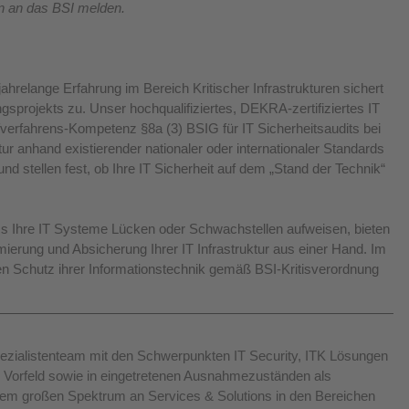
en an das BSI melden.
ahrelange Erfahrung im Bereich Kritischer Infrastrukturen sichert 
gsprojekts zu. Unser hochqualifiziertes, DEKRA-zertifiziertes IT 
fverfahrens-Kompetenz §8a (3) BSIG für IT Sicherheitsaudits bei 
tur anhand existierender nationaler oder internationaler Standards 
stellen fest, ob Ihre IT Sicherheit auf dem „Stand der Technik“ 
ass Ihre IT Systeme Lücken oder Schwachstellen aufweisen, bieten 
ierung und Absicherung Ihrer IT Infrastruktur aus einer Hand. Im 
n Schutz ihrer Informationstechnik gemäß BSI-Kritisverordnung 
Spezialistenteam mit den Schwerpunkten IT Security, ITK Lösungen 
im Vorfeld sowie in eingetretenen Ausnahmezuständen als 
inem großen Spektrum an Services & Solutions in den Bereichen 