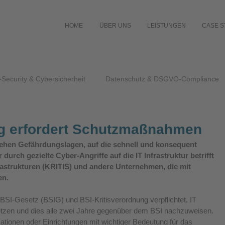
HOME
ÜBER UNS
LEISTUNGEN
CASE S
-Security & Cybersicherheit
Datenschutz & DSGVO-Compliance
ung erfordert Schutzmaßnahmen
ehen Gefährdungslagen, auf die schnell und konsequent 
urch gezielte Cyber-Angriffe auf die IT Infrastruktur betrifft 
frastrukturen (KRITIS) und andere Unternehmen, die mit 
en.
 BSI-Gesetz (BSIG) und BSI-Kritisverordnung verpflichtet, IT 
etzen und dies alle zwei Jahre gegenüber dem BSI nachzuweisen. 
sationen oder Einrichtungen mit wichtiger Bedeutung für das 