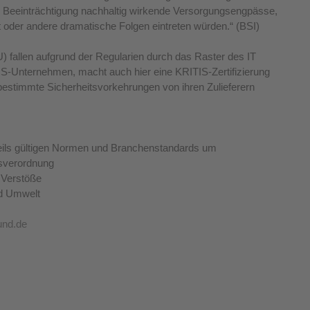
r Beeinträchtigung nachhaltig wirkende Versorgungsengpässe, 
it oder andere dramatische Folgen eintreten würden.“ (BSI)
 fallen aufgrund der Regularien durch das Raster des IT 
IS-Unternehmen, macht auch hier eine KRITIS-Zertifizierung 
bestimmte Sicherheitsvorkehrungen von ihren Zulieferern 
weils gültigen Normen und Branchenstandards um
isverordnung 
 Verstöße 
d Umwelt 
und.de