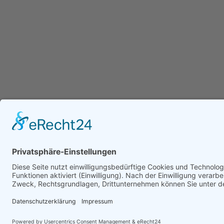
IT-Sicherheit im
2025: 
Die Tedesio GmbH ist ein unabhängiges IT-Sachver
mit Schwerpunkt auf IT-Forensik, IT-Sicherheit und In
Unternehmen: Warum
die Re
Unsere IT-Sachverständigen sind DEKRA-zertifiziert u
einzelne Schutzmaßnahmen
und Si
Unternehmen, Anwaltskanzleien und Justizbehörden b
nicht ausreichen
werde
Klärung digitaler Vorfälle, der forensischen Analyse s
Erstellung belastbarer IT-Gutachten. Ergänzend begle
Unternehmen bei der strukturierten Bewertung und Ab
IT-Landschaften, um Risiken frühzeitig zu erkennen u
Sicherheitsvorfälle zu vermeiden.
© 2018–2026 Tedesio GmbH | Alle Rechte vorb