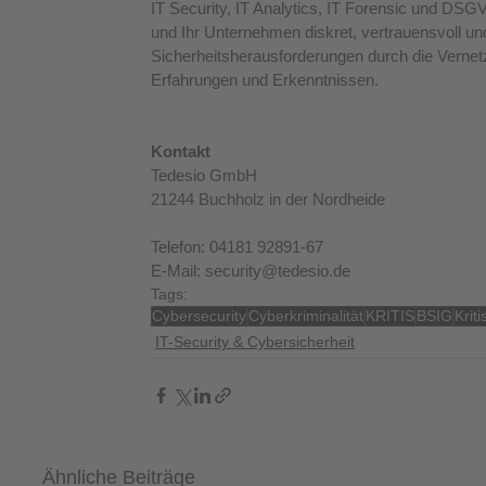
IT Security, IT Analytics, IT Forensic und DS
und Ihr Unternehmen diskret, vertrauensvoll un
Sicherheitsherausforderungen durch die Vernetz
Erfahrungen und Erkenntnissen.
Kontakt
Tedesio GmbH
21244 Buchholz in der Nordheide
Telefon: 04181 92891-67
E-Mail: security@tedesio.de
Tags:
Cybersecurity
Cyberkriminalität
KRITIS
BSIG
Krit
IT-Security & Cybersicherheit
Ähnliche Beiträge