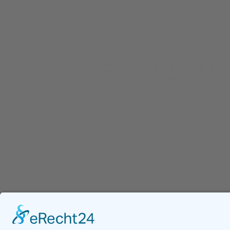
IT-Sicherheit im
2025: 
Die Tedesio GmbH ist ein unabhängiges IT-Sachver
mit Schwerpunkt auf IT-Forensik, IT-Sicherheit und In
Unternehmen: Warum
die Re
Unsere IT-Sachverständigen sind DEKRA-zertifiziert u
einzelne Schutzmaßnahmen
und Si
Unternehmen, Anwaltskanzleien und Justizbehörden b
nicht ausreichen
werde
Klärung digitaler Vorfälle, der forensischen Analyse s
Erstellung belastbarer IT-Gutachten. Ergänzend begle
Unternehmen bei der strukturierten Bewertung und Ab
IT-Landschaften, um Risiken frühzeitig zu erkennen u
Sicherheitsvorfälle zu vermeiden.