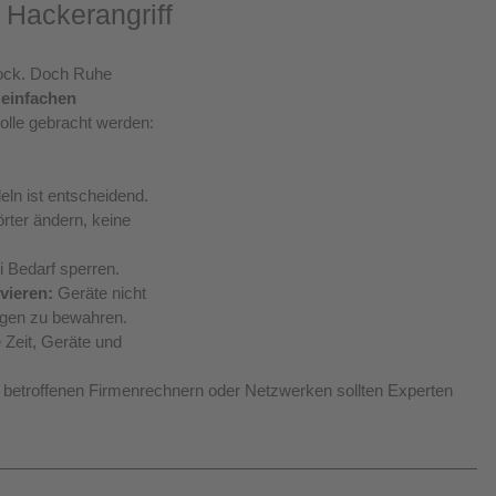
 Hackerangriff
hock. Doch Ruhe 
einfachen 
rolle gebracht werden:
ln ist entscheidend.
rter ändern, keine 
i Bedarf sperren.
vieren:
 Geräte nicht 
ngen zu bewahren.
e Zeit, Geräte und 
 betroffenen Firmenrechnern oder Netzwerken sollten Experten 