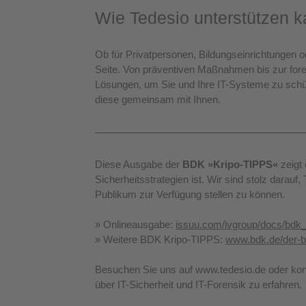
Wie Tedesio unterstützen 
Ob für Privatpersonen, Bildungseinrichtungen 
Seite. Von präventiven Maßnahmen bis zur fore
Lösungen, um Sie und Ihre IT-Systeme zu schü
diese gemeinsam mit Ihnen.
Diese Ausgabe der 
BDK »Kripo-TIPPS«
zeigt
Sicherheitsstrategien ist. Wir sind stolz darauf
Publikum zur Verfügung stellen zu können.
» Onlineausgabe: 
issuu.com/ivgroup/docs/bdk_
» Weitere BDK Kripo-TIPPS: 
www.bdk.de/der-bd
Besuchen Sie uns auf 
www.tedesio.de
 oder kon
über IT-Sicherheit und IT-Forensik zu erfahren.