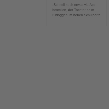
„Schnell noch etwas via App
bestellen, der Tochter beim
Einloggen im neuen Schulportal
helfen und der liebsten Freundin
mit einem...