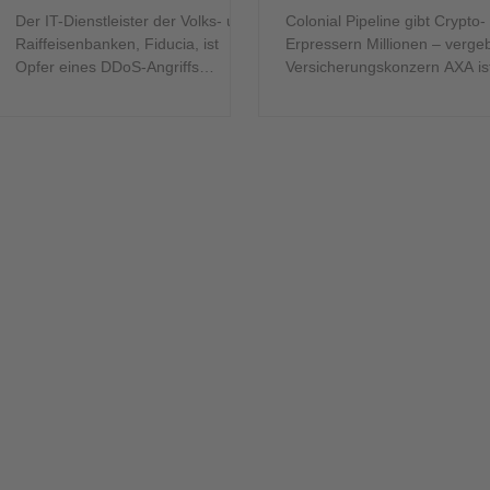
Der IT-Dienstleister der Volks- und
Colonial Pipeline gibt Crypto-
Raiffeisenbanken, Fiducia, ist
Erpressern Millionen – verge
Opfer eines DDoS-Angriffs
Versicherungskonzern AXA ist
geworden, sodass das Online-
Asien Opfer eines Ramsomw
Banking...
Angriffs....