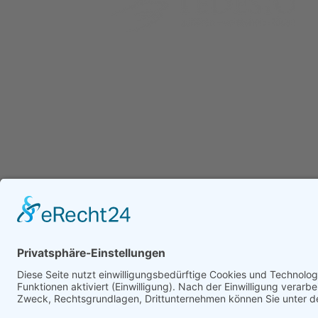
Datenschutz als Prozess –
So war
Die Tedesio GmbH ist ein unabhängiges IT-Sachver
mit Schwerpunkt auf IT-Forensik, IT-Sicherheit und In
gelebte DSGVO-Compliance
gemein
Unsere IT-Sachverständigen sind DEKRA-zertifiziert u
Unternehmen, Anwaltskanzleien und Justizbehörden b
Klärung digitaler Vorfälle, der forensischen Analyse s
Erstellung belastbarer IT-Gutachten. Ergänzend begle
Unternehmen bei der strukturierten Bewertung und Ab
IT-Landschaften, um Risiken frühzeitig zu erkennen u
Sicherheitsvorfälle zu vermeiden.